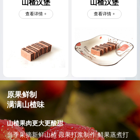
山楂汉堡
山楂汉堡
查看详情 +
查看详情 +
原果鲜制
满满山楂味
山楂果肉更大更酸甜
当季采摘新鲜山楂 原果打浆制作 鲜果蒸煮打