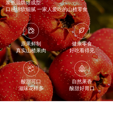
浆低温烘焙成型
口感绵软细腻 一家人爱吃的山楂零食
原果鲜制
健康零食
真实山楂果肉
好吃看得见
酸甜可口
自然果香
滋味花样多
酸甜好胃口