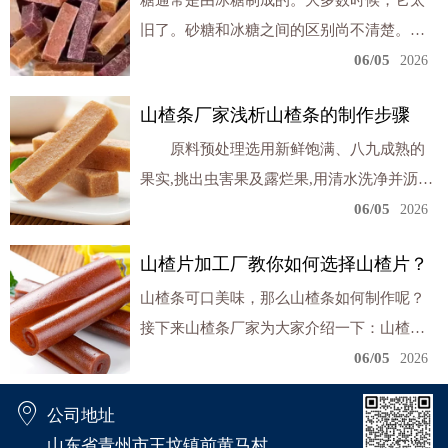
糖通常是由冰糖制成的。大多数时候，它太
旧了。砂糖和冰糖之间的区别尚不清楚。你
可以根据自己的习惯来做。从数量上看，山
06/05
2026
楂食物的种类各不相同，每个人的耐酸性也
山楂条厂家浅析山楂条的制作步骤
各不相同。看看它。你不需要一开始就加太
​ 原料预处理选用新鲜饱满、八九成熟的
多。一边做饭一边试试。如果太酸，再加一
果实,挑出虫害果及露烂果,用清水洗净并沥去
些。如果味道合适，糖的量就会很大。想想
水分。 蒸煮、装缸将洗净的山楂,在锅内
06/05
你自己的反应
2026
蒸煮至软热,取出晾凉至不烫手,装入中。事先
山楂片加工厂教你如何选择山楂片？
将缸洗净擦干,山楂入时一般是要装实压紧,上
山楂条可口美味，那么山楂条如何制作呢？
边用塑料布密封,再用泥糊严,切勿遗气,可长期
接下来山楂条厂家为大家介绍一下：山楂用
保存。 山楂条厂家浅析山楂条的制作步骤
盐水泡10分钟左右，洗净；切去两头，再切
06/05
2026
开去核。
公司地址
山东省青州市王坟镇前黄马村