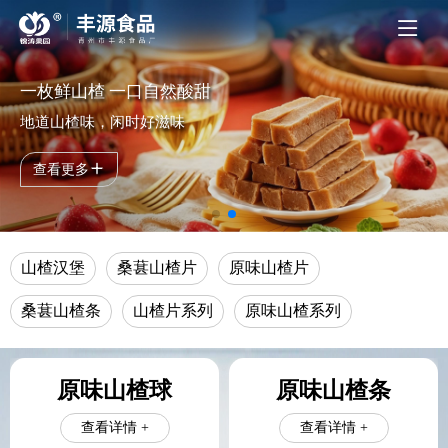
一枚鲜山楂 一口自然酸甜
地道山楂味，闲时好滋味
查看更多
山楂汉堡
桑葚山楂片
原味山楂片
桑葚山楂条
山楂片系列
原味山楂系列
原味山楂球
原味山楂条
查看详情 +
查看详情 +